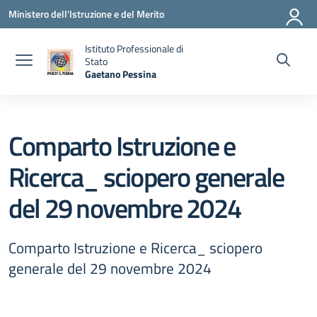
Vai ai contenuti
Vai al menu di navigazione
Vai al footer
Ministero dell'Istruzione e del Merito
Istituto Professionale di
Stato
Gaetano Pessina
— Visita la pagina iniziale della scuola
Comparto Istruzione e
Ricerca_ sciopero generale
del 29 novembre 2024
Comparto Istruzione e Ricerca_ sciopero
generale del 29 novembre 2024