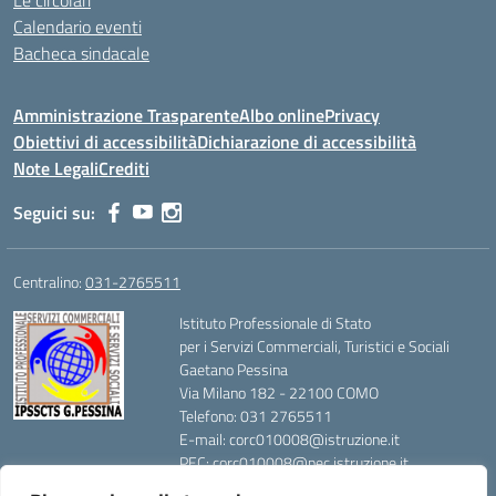
Le circolari
Calendario eventi
Bacheca sindacale
Amministrazione Trasparente
Albo online
Privacy
Obiettivi di accessibilità
Dichiarazione di accessibilità
Note Legali
Crediti
Seguici su:
Centralino:
031-2765511
Istituto Professionale di Stato
per i Servizi Commerciali, Turistici e Sociali
Gaetano Pessina
Via Milano 182 - 22100 COMO
Telefono: 031 2765511
E-mail: corc010008@istruzione.it
PEC: corc010008@pec.istruzione.it
Codice Meccanografico: CORC010008