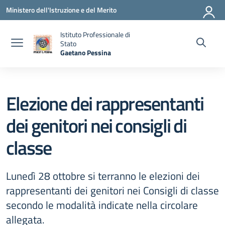
Vai ai contenuti
Vai al menu di navigazione
Vai al footer
Ministero dell'Istruzione e del Merito
Istituto Professionale di
Stato
Gaetano Pessina
— Visita la pagina iniziale della scuola
Elezione dei rappresentanti
dei genitori nei consigli di
classe
Lunedì 28 ottobre si terranno le elezioni dei
rappresentanti dei genitori nei Consigli di classe
secondo le modalità indicate nella circolare
allegata.