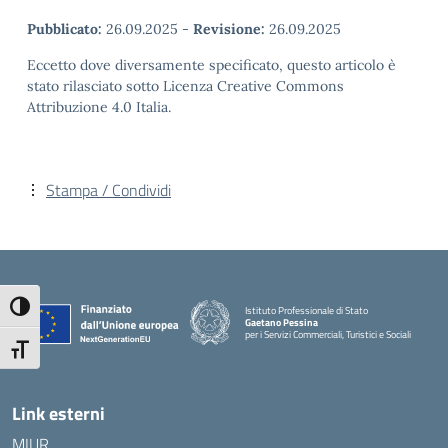
Pubblicato:
26.09.2025
-
Revisione:
26.09.2025
Eccetto dove diversamente specificato, questo articolo è
stato rilasciato sotto Licenza Creative Commons
Attribuzione 4.0 Italia.
Stampa / Condividi
Attiva/disattiva alto contrasto
Istituto Professionale di Stato
Gaetano Pessina
per i Servizi Commerciali, Turistici e Sociali
— Visita la pagina iniziale della scuola
Attiva/disattiva dimensione testo
Link esterni
MIUR