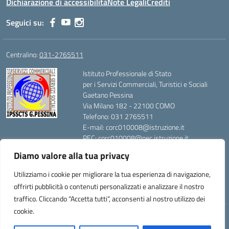
Dichiarazione di accessibilità
Note Legali
Crediti
Seguici su:
Centralino:
031-2765511
Istituto Professionale di Stato
per i Servizi Commerciali, Turistici e Sociali
Gaetano Pessina
Via Milano 182 - 22100 COMO
Telefono: 031 2765511
E-mail: corc010008@istruzione.it
PEC: corc010008@pec.istruzione.it
Codice Meccanografico: CORC010008
Diamo valore alla tua privacy
Codice Fiscale: 80014420139
Utilizziamo i cookie per migliorare la tua esperienza di navigazione,
offrirti pubblicità o contenuti personalizzati e analizzare il nostro
traffico. Cliccando “Accetta tutti”, acconsenti al nostro utilizzo dei
cookie.
Idea e progetto di Designers Italia