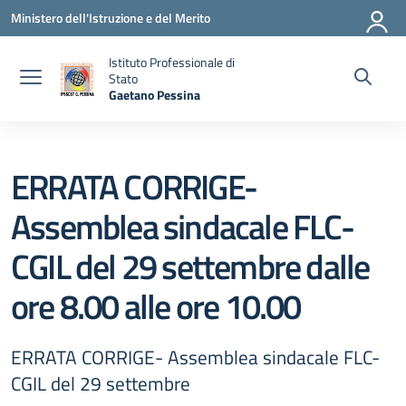
Vai ai contenuti
Vai al menu di navigazione
Vai al footer
Ministero dell'Istruzione e del Merito
Istituto Professionale di
Stato
Gaetano Pessina
— Visita la pagina iniziale della scuola
ERRATA CORRIGE-
Assemblea sindacale FLC-
CGIL del 29 settembre dalle
ore 8.00 alle ore 10.00
ERRATA CORRIGE- Assemblea sindacale FLC-
CGIL del 29 settembre