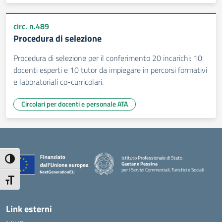
circ. n.489
Procedura di selezione
Procedura di selezione per il conferimento 20 incarichi: 10
docenti esperti e 10 tutor da impiegare in percorsi formativi
e laboratoriali co-curricolari.
Circolari per docenti e personale ATA
Istituto Professionale di Stato
Attiva/disattiva alto contrasto
Gaetano Pessina
per i Servizi Commerciali, Turistici e Sociali
— Visita la pagina iniziale della scuola
Attiva/disattiva dimensione testo
Link esterni