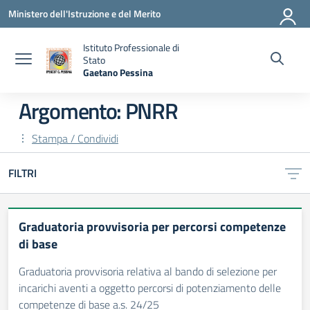
Vai ai contenuti
Vai al menu di navigazione
Vai al footer
Ministero dell'Istruzione e del Merito
Istituto Professionale di
Stato
Gaetano Pessina
— Visita la pagina iniziale della scuola
Argomento: PNRR
Stampa / Condividi
FILTRI
Graduatoria provvisoria per percorsi competenze
di base
Graduatoria provvisoria relativa al bando di selezione per
incarichi aventi a oggetto percorsi di potenziamento delle
competenze di base a.s. 24/25