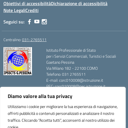
Obiettivi di accessibilità
Dichiarazione di accessibilità
Note Legali
Crediti
Seguici su:
Centralino:
031-2765511
Istituto Professionale di Stato
per i Servizi Commerciali, Turistici e Sociali
Gaetano Pessina
Via Milano 182 - 22100 COMO
Telefono: 031 2765511
E-mail: corc010008@istruzione.it
PEC: corc010008@pec.istruzione.it
Codice Meccanografico: CORC010008
Diamo valore alla tua privacy
Codice Fiscale: 80014420139
Utilizziamo i cookie per migliorare la tua esperienza di navigazione,
offrirti pubblicità o contenuti personalizzati e analizzare il nostro
traffico. Cliccando “Accetta tutti”, acconsenti al nostro utilizzo dei
cookie.