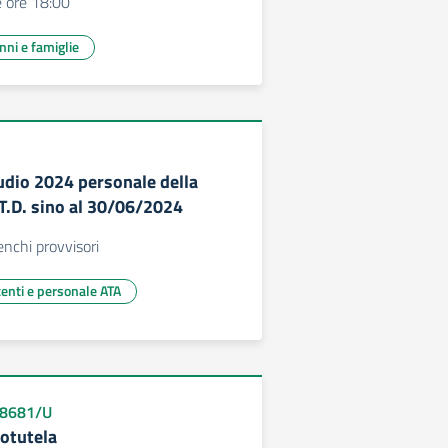
 ore 18:00
unni e famiglie
tudio 2024 personale della
e T.D. sino al 30/06/2024
enchi provvisori
centi e personale ATA
008681/U
totutela