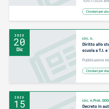
10/01/2024 alle
Circolari per al
2023
20
circ. n.
Diritto allo s
Dic
scuola a T.I. 
Pubblicazione el
Circolari per do
2023
15
circ. n.Prot. 0
Decreto in au