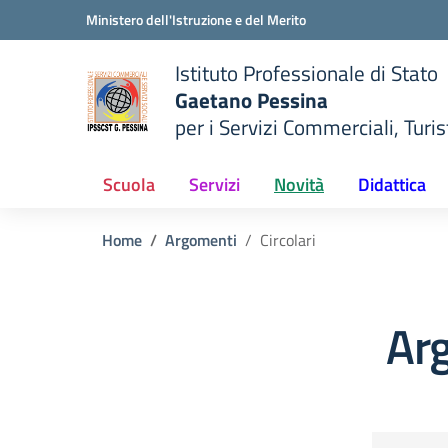
Vai ai contenuti
Vai al menu di navigazione
Vai al footer
Ministero dell'Istruzione e del Merito
Istituto Professionale di Stato
Gaetano Pessina
per i Servizi Commerciali, Turist
— Visita la pagina iniziale del
della scuola
Scuola
Servizi
Novità
Didattica
Home
Argomenti
Circolari
Arg