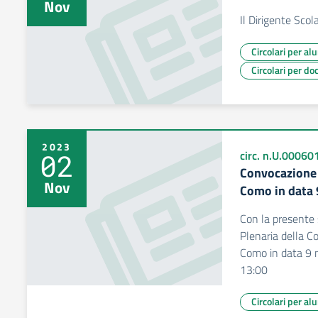
Nov
Il Dirigente Scol
Circolari per al
Circolari per do
2023
02
circ. n.U.00060
Convocazione 
Nov
Como in data
Con la presente 
Plenaria della Co
Como in data 9 n
13:00
Circolari per al