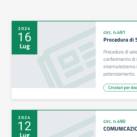
2024
16
circ. n.491
Procedura di 
Lug
Procedura di sel
conferimento di i
interno/esterno i
potenziamento.
Circolari per do
2024
12
circ. n.490
COMUNICAZIO
Lug