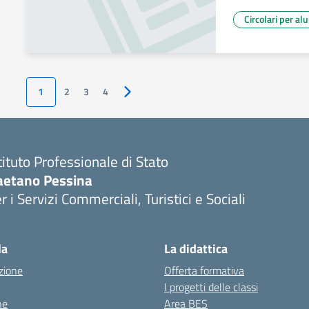
Circolari per al
1
2
3
4
Pagina successiva
tituto Professionale di Stato
aetano Pessina
r i Servizi Commerciali, Turistici e Sociali
Visita la pagina iniziale della scuola
la
La didattica
zione
Offerta formativa
I progetti delle classi
ne
Area BES