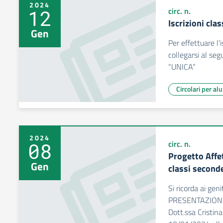
2024
12
circ. n.
Iscrizioni cla
Gen
Per effettuare l'i
collegarsi al seg
“UNICA”
Circolari per al
2024
08
circ. n.
Progetto Affet
Gen
classi second
Si ricorda ai geni
PRESENTAZIONE d
Dott.ssa Cristina