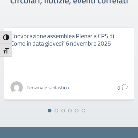
Circolari, notizie, eventi correlati
Convocazione assemblea Plenaria CPS di
Attiva/disattiva alto contrasto
Como in data giovedi’ 6 novembre 2025
Attiva/disattiva dimensione testo
Personale scolastico
0