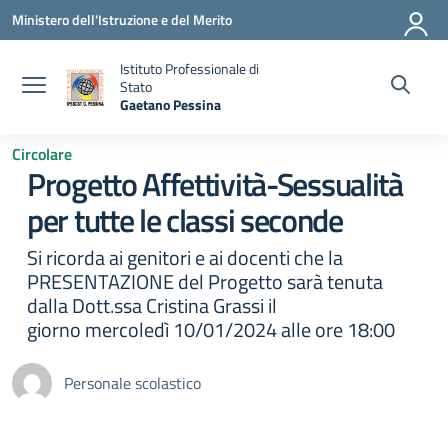
Vai ai contenuti
Vai al menu di navigazione
Vai al footer
Ministero dell'Istruzione e del Merito
Istituto Professionale di
Stato
Gaetano Pessina
— Visita la pagina iniziale della scuola
Circolare
Progetto Affettività-Sessualità
per tutte le classi seconde
Si ricorda ai genitori e ai docenti che la
PRESENTAZIONE del Progetto sarà tenuta
dalla Dott.ssa Cristina Grassi il
giorno mercoledì 10/01/2024 alle ore 18:00
Personale scolastico