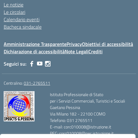
Le notizie
Le circolari
Calendario eventi
Bacheca sindacale
Amministrazione Trasparente
Privacy
Obiettivi di accessibilità
Dichiarazione di accessibilità
Note Legali
Crediti
Seguici su:
Centralino:
031-2765511
Istituto Professionale di Stato
per i Servizi Commerciali, Turistici e Sociali
Gaetano Pessina
Via Milano 182 - 22100 COMO
Telefono: 031 2765511
E-mail: corc010008@istruzione.it
PEC: corc010008@pec.istruzione.it