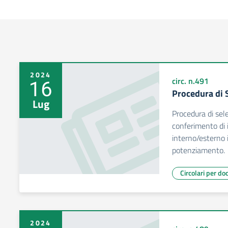
2024
16
circ. n.491
Procedura di 
Lug
Procedura di sel
conferimento di i
interno/esterno i
potenziamento.
Circolari per do
2024