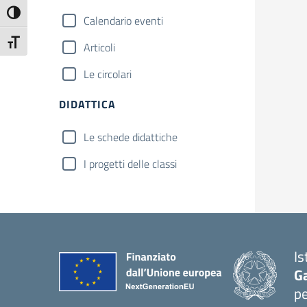
Attiva/disattiva alto contrasto
Calendario eventi
Attiva/disattiva dimensione testo
Articoli
Le circolari
DIDATTICA
Le schede didattiche
I progetti delle classi
Is
G
pe