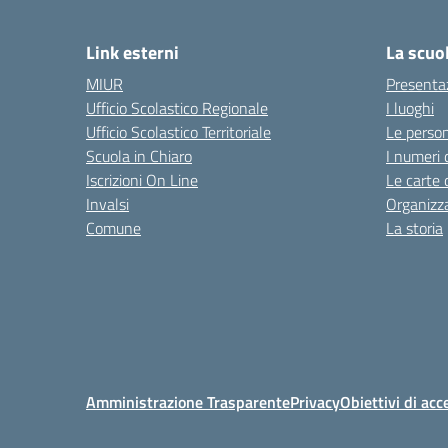
— 
Link esterni
La scuo
MIUR
Presenta
Ufficio Scolastico Regionale
I luoghi
Ufficio Scolastico Territoriale
Le perso
Scuola in Chiaro
I numeri 
Iscrizioni On Line
Le carte 
Invalsi
Organizz
Comune
La storia
Amministrazione Trasparente
Privacy
Obiettivi di acc