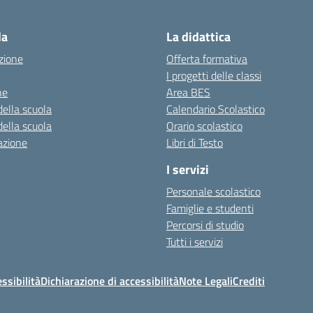
Visita la pagina iniziale della scuola
la
La didattica
zione
Offerta formativa
I progetti delle classi
ne
Area BES
della scuola
Calendario Scolastico
della scuola
Orario scolastico
azione
Libri di Testo
I servizi
Personale scolastico
Famiglie e studenti
Percorsi di studio
Tutti i servizi
essibilità
Dichiarazione di accessibilità
Note Legali
Crediti