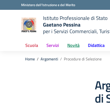
Vai ai contenuti
Vai al menu di navigazione
Vai al footer
Ministero dell'Istruzione e del Merito
Istituto Professionale di Stato
Gaetano Pessina
per i Servizi Commerciali, Turist
— Visita la pagina iniziale del
della scuola
Scuola
Servizi
Novità
Didattica
Home
Argomenti
Procedure di Selezione
Ar
di 