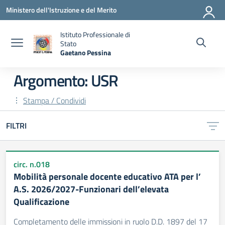
Vai ai contenuti
Vai al menu di navigazione
Vai al footer
Ministero dell'Istruzione e del Merito
Istituto Professionale di
Stato
Gaetano Pessina
— Visita la pagina iniziale della scuola
Argomento: USR
Stampa / Condividi
FILTRI
circ. n.018
Mobilità personale docente educativo ATA per l’
A.S. 2026/2027-Funzionari dell’elevata
Qualificazione
Completamento delle immissioni in ruolo D.D. 1897 del 17