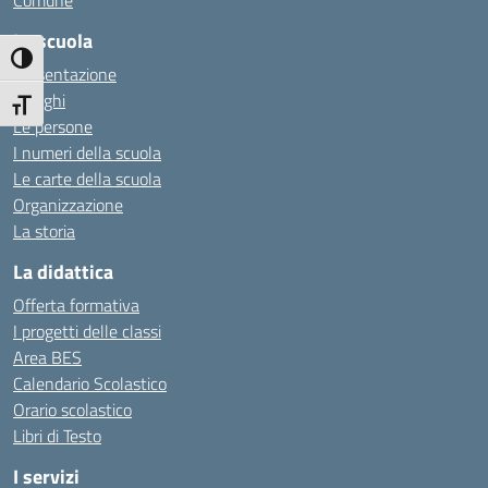
Comune
La scuola
Attiva/disattiva alto contrasto
Presentazione
I luoghi
Attiva/disattiva dimensione testo
Le persone
I numeri della scuola
Le carte della scuola
Organizzazione
La storia
La didattica
Offerta formativa
I progetti delle classi
Area BES
Calendario Scolastico
Orario scolastico
Libri di Testo
I servizi