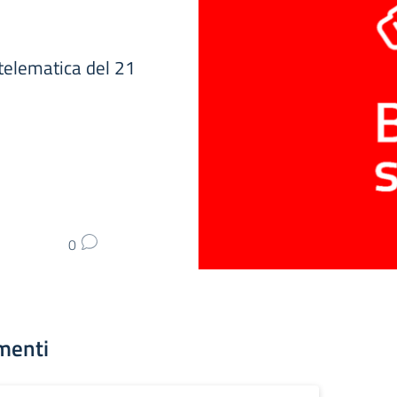
telematica del 21
0
menti