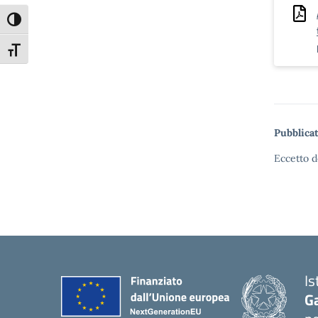
Attiva/disattiva alto contrasto
Attiva/disattiva dimensione testo
Pubblicat
Eccetto d
Is
G