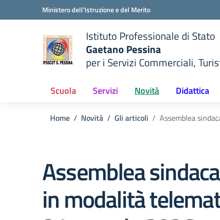
Vai ai contenuti
Vai al menu di navigazione
Vai al footer
Ministero dell'Istruzione e del Merito
Istituto Professionale di Stato
Gaetano Pessina
per i Servizi Commerciali, Turist
— Visita la pagina iniziale del
della scuola
Scuola
Servizi
Novità
Didattica
Home
Novità
Gli articoli
Assemblea sindaca
Assemblea sindaca
in modalità telemat