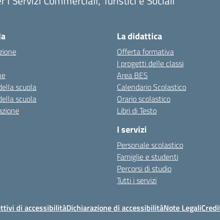
r i Servizi Commerciali, Turistici e Sociali
Visita la pagina iniziale della scuola
la
La didattica
zione
Offerta formativa
I progetti delle classi
ne
Area BES
della scuola
Calendario Scolastico
della scuola
Orario scolastico
azione
Libri di Testo
I servizi
Personale scolastico
Famiglie e studenti
Percorsi di studio
Tutti i servizi
ttivi di accessibilità
Dichiarazione di accessibilità
Note Legali
Credi