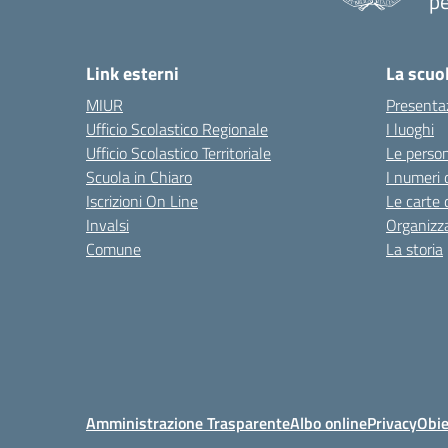
pe
— 
Link esterni
La scuo
MIUR
Presenta
Ufficio Scolastico Regionale
I luoghi
Ufficio Scolastico Territoriale
Le perso
Scuola in Chiaro
I numeri 
Iscrizioni On Line
Le carte 
Invalsi
Organizz
Comune
La storia
Amministrazione Trasparente
Albo online
Privacy
Obie