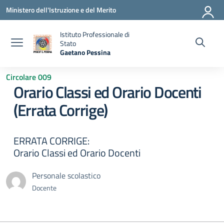
Vai ai contenuti
Vai al menu di navigazione
Vai al footer
Ministero dell'Istruzione e del Merito
Istituto Professionale di
Stato
Gaetano Pessina
— Visita la pagina iniziale della scuola
Circolare 009
Orario Classi ed Orario Docenti
(Errata Corrige)
ERRATA CORRIGE:
Orario Classi ed Orario Docenti
Personale scolastico
Docente