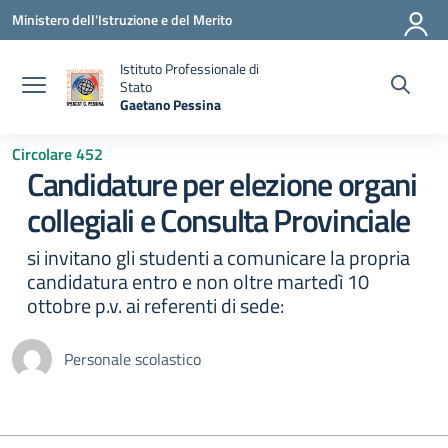
Vai ai contenuti
Vai al menu di navigazione
Vai al footer
Ministero dell'Istruzione e del Merito
Istituto Professionale di
Stato
Gaetano Pessina
— Visita la pagina iniziale della scuola
Circolare 452
Candidature per elezione organi
collegiali e Consulta Provinciale
si invitano gli studenti a comunicare la propria
candidatura entro e non oltre martedì 10
ottobre p.v. ai referenti di sede:
Personale scolastico