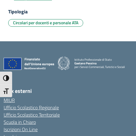
Tipologia
Circolari per docenti e personale ATA
Istituto Professionale di Stato
Gaetano Pessina
per i Servizi Commerciali, Turistici e Sociali
— Visita la pagina iniziale della scuola
Attiva/disattiva alto contrasto
Link esterni
Attiva/disattiva dimensione testo
MIUR
Ufficio Scolastico Regionale
Ufficio Scolastico Territoriale
Scuola in Chiaro
Iscrizioni On Line