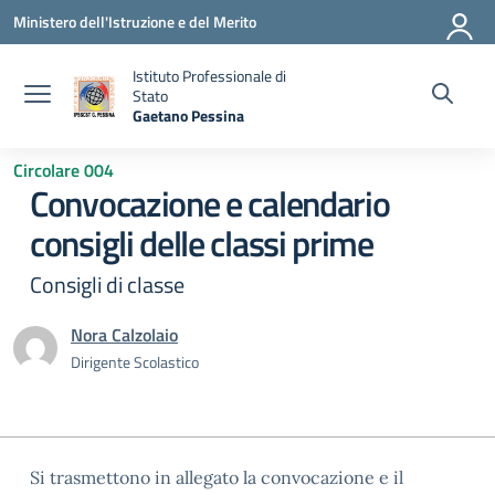
Vai ai contenuti
Vai al menu di navigazione
Vai al footer
Ministero dell'Istruzione e del Merito
Istituto Professionale di
Stato
Gaetano Pessina
— Visita la pagina iniziale della scuola
Circolare 004
Convocazione e calendario
consigli delle classi prime
Consigli di classe
Nora Calzolaio
Dirigente Scolastico
Si trasmettono in allegato la convocazione e il