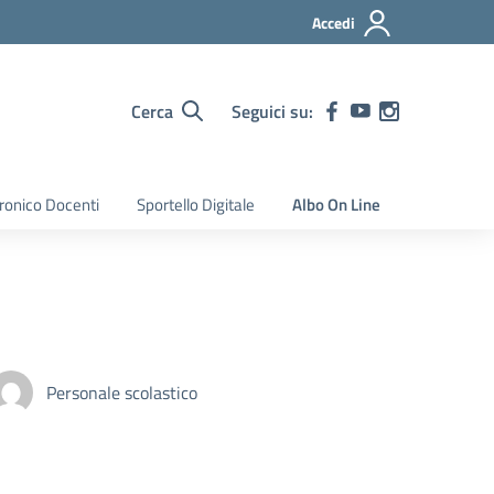
Accedi
Cerca
Seguici su:
tronico Docenti
Sportello Digitale
Albo On Line
Personale scolastico