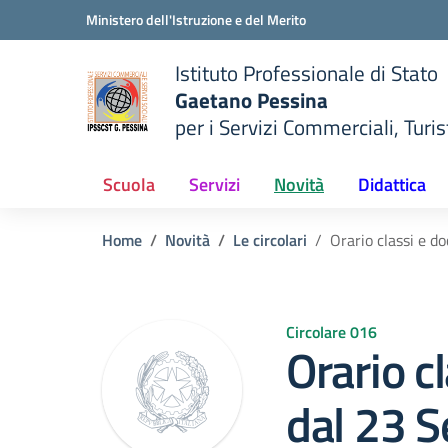
Vai ai contenuti
Vai al menu di navigazione
Vai al footer
Ministero dell'Istruzione e del Merito
Istituto Professionale di Stato
Gaetano Pessina
per i Servizi Commerciali, Turist
— Visita la pagina iniziale del
della scuola
Scuola
Servizi
Novità
Didattica
Home
Novità
Le circolari
Orario classi e d
Circolare 016
Orario c
dal 23 