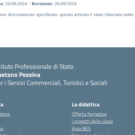
o:
20.09.2024
-
Revisione:
20.09.2024
ove diversamente specificato, questo articolo è stato rilasciato sott
tituto Professionale di Stato
aetano Pessina
r i Servizi Commerciali, Turistici e Sociali
Visita la pagina iniziale della scuola
la
La didattica
zione
Offerta formativa
I progetti delle classi
ne
Area BES