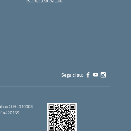
Bacheca sindacale
Seguici su:
afico: CORC010008
80014420139