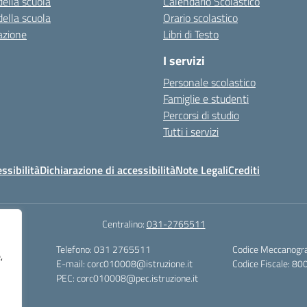
della scuola
Calendario Scolastico
della scuola
Orario scolastico
azione
Libri di Testo
I servizi
Personale scolastico
Famiglie e studenti
Percorsi di studio
Tutti i servizi
essibilità
Dichiarazione di accessibilità
Note Legali
Crediti
Centralino:
031-2765511
Telefono: 031 2765511
Codice Meccanogr
,
Sociali
E-mail: corc010008@istruzione.it
Codice Fiscale: 
PEC: corc010008@pec.istruzione.it