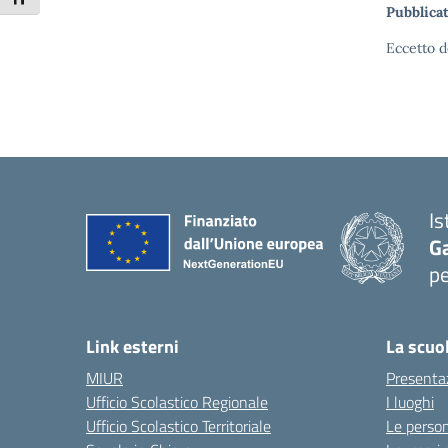
Pubblicat
Eccetto d
Is
G
pe
— 
Link esterni
La scuo
MIUR
Presenta
Ufficio Scolastico Regionale
I luoghi
Ufficio Scolastico Territoriale
Le perso