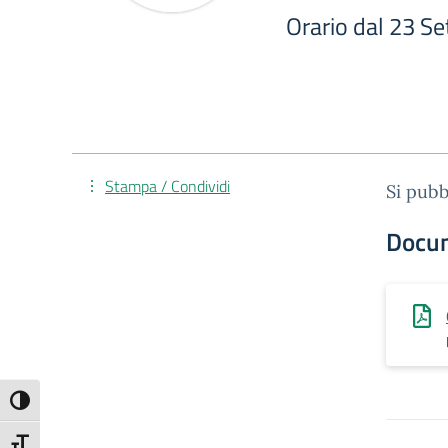
Orario dal 23 S
Stampa / Condividi
Si pubb
Docu
Attiva/disattiva alto contrasto
Attiva/disattiva dimensione testo