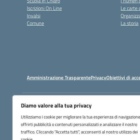
Scuola in Chiaro
I numeri 
Iscrizioni On Line
Le carte 
Invalsi
Organizz
Comune
La storia
Amministrazione Trasparente
Privacy
Obiettivi di acc
Diamo valore alla tua privacy
Istituto Professionale di Stato
Utilizziamo i cookie per migliorare la tua esperienza di navigazione
per i Servizi Commerciali, Turistici e 
offrirti pubblicità o contenuti personalizzati e analizzare il nostro
Gaetano Pessina
traffico. Cliccando “Accetta tutti”, acconsenti al nostro utilizzo dei
Via Milano 182 - 22100 COMO
cookie.