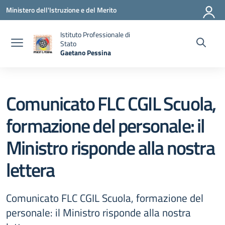
Vai ai contenuti
Vai al menu di navigazione
Vai al footer
Ministero dell'Istruzione e del Merito
Istituto Professionale di
Stato
Gaetano Pessina
— Visita la pagina iniziale della scuola
Comunicato FLC CGIL Scuola,
formazione del personale: il
Ministro risponde alla nostra
lettera
Comunicato FLC CGIL Scuola, formazione del
personale: il Ministro risponde alla nostra