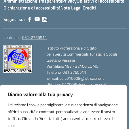
Amministrazione Trasparente
Privacy
Obiettivi di accessibilità
Dichiarazione di accessibilità
Note Legali
Crediti
Seguici su:
Centralino:
031-2765511
Istituto Professionale di Stato
per i Servizi Commerciali, Turistici e Sociali
Gaetano Pessina
Via Milano 182 - 22100 COMO
Telefono: 031 2765511
E-mail: corc010008@istruzione.it
PEC: corc010008@pec.istruzione.it
Codice Meccanografico: CORC010008
Diamo valore alla tua privacy
Codice Fiscale: 80014420139
Utilizziamo i cookie per migliorare la tua esperienza di navigazione,
offrirti pubblicità o contenuti personalizzati e analizzare il nostro
traffico. Cliccando “Accetta tutti”, acconsenti al nostro utilizzo dei
cookie.