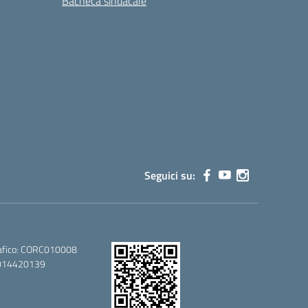
Bacheca sindacale
Seguici su:
afico: CORC010008
80014420139