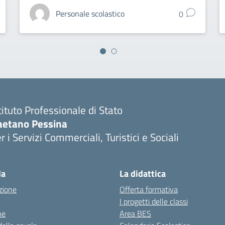
Personale scolastico
0
tituto Professionale di Stato
aetano Pessina
r i Servizi Commerciali, Turistici e Sociali
Visita la pagina iniziale della scuola
la
La didattica
zione
Offerta formativa
I progetti delle classi
ne
Area BES