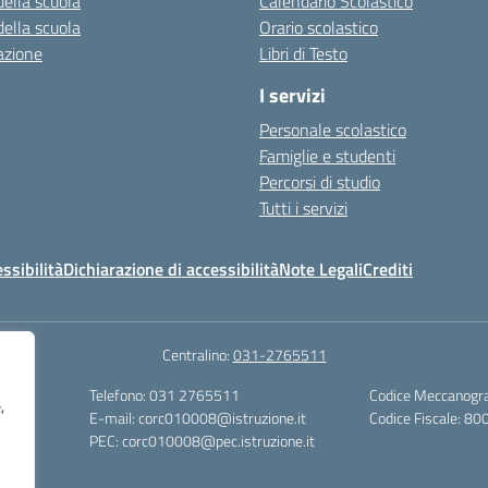
della scuola
Calendario Scolastico
della scuola
Orario scolastico
azione
Libri di Testo
I servizi
Personale scolastico
Famiglie e studenti
Percorsi di studio
Tutti i servizi
essibilità
Dichiarazione di accessibilità
Note Legali
Crediti
Centralino:
031-2765511
Telefono: 031 2765511
Codice Meccanogr
,
Sociali
E-mail: corc010008@istruzione.it
Codice Fiscale: 
PEC: corc010008@pec.istruzione.it