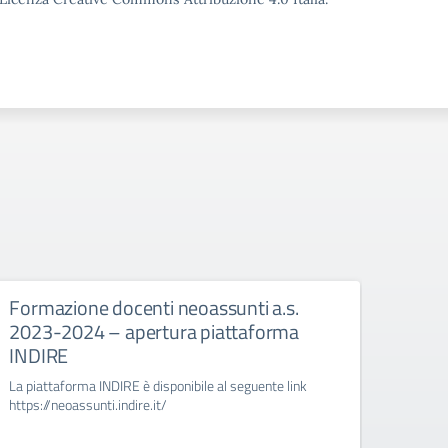
Formazione docenti neoassunti a.s.
Diri
2023-2024 – apertura piattaforma
– pe
INDIRE
Permess
persona
La piattaforma INDIRE è disponibile al seguente link
DPR n.
https://neoassunti.indire.it/
di pre