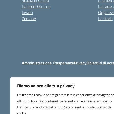
Scuola in Chiaro
I numeri 
Iscrizioni On Line
Le carte 
Invalsi
Organizz
Comune
La storia
Amministrazione Trasparente
Privacy
Obiettivi di acc
Diamo valore alla tua privacy
Istituto Professionale di Stato
Utilizziamo i cookie per migliorare la tua esperienza di navigazione
per i Servizi Commerciali, Turistici e 
offrirti pubblicità o contenuti personalizzati e analizzare il nostro
Gaetano Pessina
traffico. Cliccando “Accetta tutti”, acconsenti al nostro utilizzo dei
Via Milano 182 - 22100 COMO
cookie.