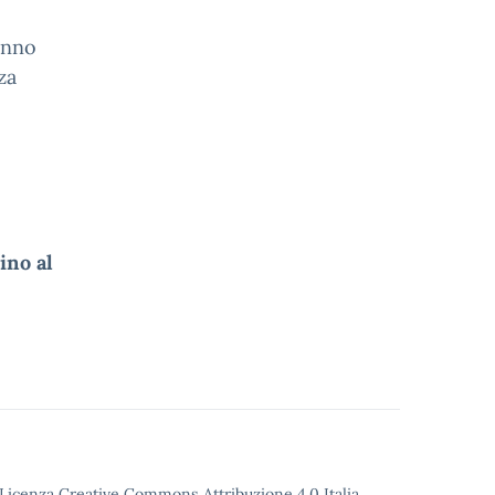
’anno
za
ino al
o Licenza Creative Commons Attribuzione 4.0 Italia.