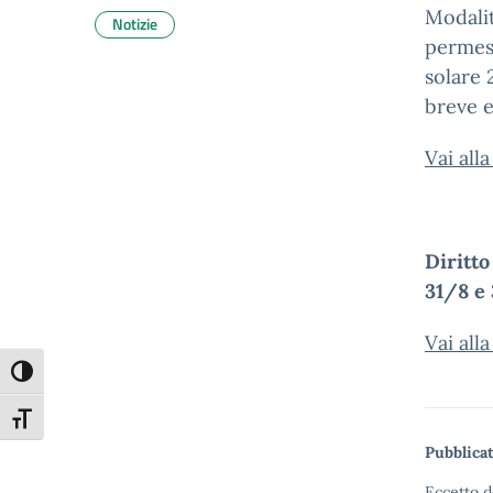
Modalit
Notizie
permess
solare 
breve 
Vai all
Diritto
31/8 e 
Vai all
Attiva/disattiva alto contrasto
Attiva/disattiva dimensione testo
Pubblicat
Eccetto d