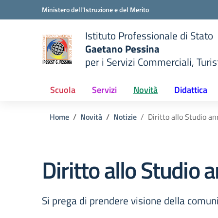
Vai ai contenuti
Vai al menu di navigazione
Vai al footer
Ministero dell'Istruzione e del Merito
Istituto Professionale di Stato
Gaetano Pessina
per i Servizi Commerciali, Turist
— Visita la pagina iniziale del
della scuola
Scuola
Servizi
Novità
Didattica
Home
Novità
Notizie
Diritto allo Studio a
Diritto allo Studio
Si prega di prendere visione della comun