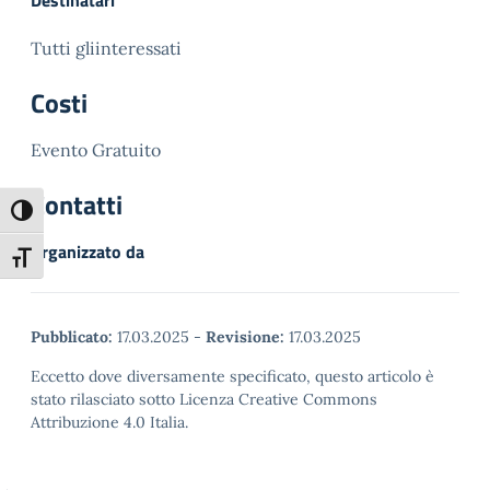
Destinatari
Tutti gliinteressati
Costi
Evento Gratuito
Contatti
Attiva/disattiva alto contrasto
Organizzato da
Attiva/disattiva dimensione testo
Pubblicato:
17.03.2025
-
Revisione:
17.03.2025
Eccetto dove diversamente specificato, questo articolo è
stato rilasciato sotto Licenza Creative Commons
Attribuzione 4.0 Italia.