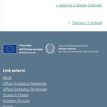
+ aggiungi a Google Calendar
Stampa / Condividi
Istituto Professionale di Stato
Gaetano Pessina
per i Servizi Commerciali, Turistici e Sociali
— Visita la pagina iniziale della scuola
Link esterni
MIUR
Ufficio Scolastico Regionale
Ufficio Scolastico Territoriale
Scuola in Chiaro
Iscrizioni On Line
Invalsi