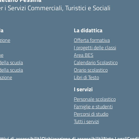
r i Servizi Commerciali, Turistici e Sociali
Visita la pagina iniziale della scuola
la
La didattica
zione
Offerta formativa
I progetti delle classi
ne
Area BES
della scuola
Calendario Scolastico
della scuola
Orario scolastico
azione
Libri di Testo
I servizi
Personale scolastico
Famiglie e studenti
Percorsi di studio
Tutti i servizi
ttivi di accessibilità
Dichiarazione di accessibilità
Note Legali
Credi