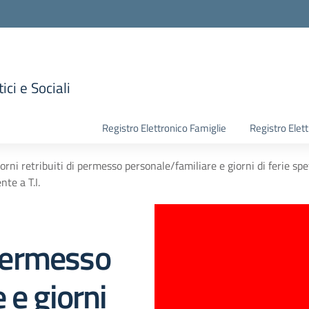
ici e Sociali
la scuola
Registro Elettronico Famiglie
Registro Elet
orni retribuiti di permesso personale/familiare e giorni di ferie spe
nte a T.I.
 permesso
 e giorni