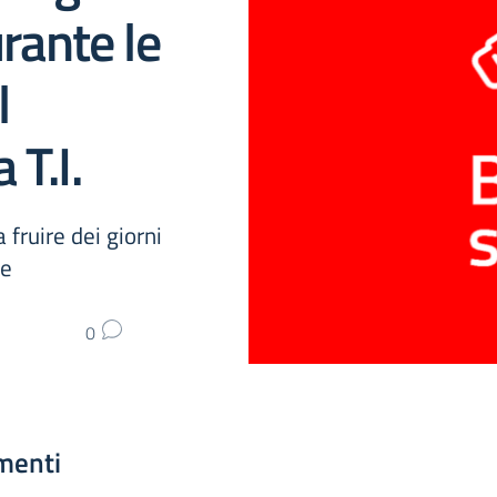
urante le
l
 T.I.
 fruire dei giorni
re
0
menti