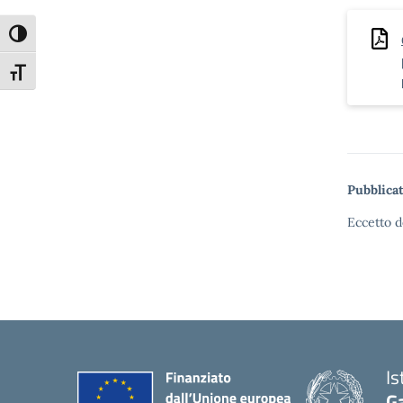
Attiva/disattiva alto contrasto
Attiva/disattiva dimensione testo
Pubblicat
Eccetto d
Is
G