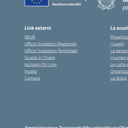
pe
— 
Link esterni
La scuo
MIUR
Presenta
Ufficio Scolastico Regionale
I luoghi
Ufficio Scolastico Territoriale
Le perso
Scuola in Chiaro
I numeri 
Iscrizioni On Line
Le carte 
Invalsi
Organizz
Comune
La storia
Amministrazione Trasparente
Albo online
Privacy
Obie