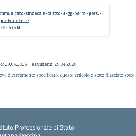
comunicato-sindacale-diritto-3-gg-perm.-pers.-
piu-6-di-ferie
pdf - 415 kb
o:
29.04.2026
-
Revisione:
29.04.2026
ove diversamente specificato, questo articolo è stato rilasciato sott
tituto Professionale di Stato
aetano Pessina