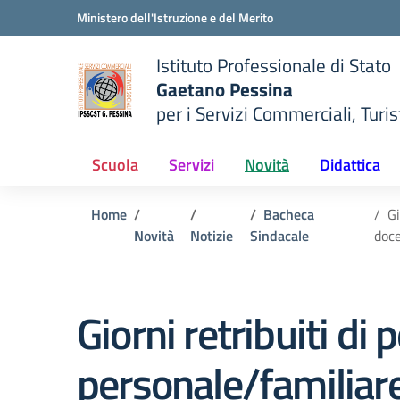
Vai ai contenuti
Vai al menu di navigazione
Vai al footer
Ministero dell'Istruzione e del Merito
Istituto Professionale di Stato
Gaetano Pessina
per i Servizi Commerciali, Turist
— Visita la pagina iniziale del
della scuola
Scuola
Servizi
Novità
Didattica
Home
Bacheca
Gi
Novità
Notizie
Sindacale
doce
Giorni retribuiti di
personale/familiare