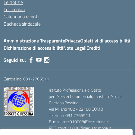
Le notizie
Le circolari
Calendario eventi
Bacheca sindacale
Amministrazione Trasparente
Privacy
Obiettivi di accessibilità
Dichiarazione di accessibilità
Note Legali
Crediti
Seguici su:
Centralino:
031-2765511
Istituto Professionale di Stato
per i Servizi Commerciali, Turistici e Sociali
Gaetano Pessina
Via Milano 182 - 22100 COMO
Telefono: 031 2765511
E-mail: corc010008@istruzione.it
PEC: corc010008@pec.istruzione.it
Codice Meccanografico: CORC010008