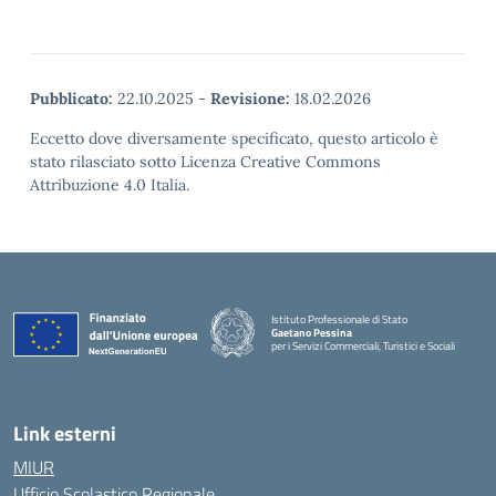
Pubblicato:
22.10.2025
-
Revisione:
18.02.2026
Eccetto dove diversamente specificato, questo articolo è
stato rilasciato sotto Licenza Creative Commons
Attribuzione 4.0 Italia.
Istituto Professionale di Stato
Gaetano Pessina
per i Servizi Commerciali, Turistici e Sociali
— Visita la pagina iniziale della scuola
Link esterni
MIUR
Ufficio Scolastico Regionale