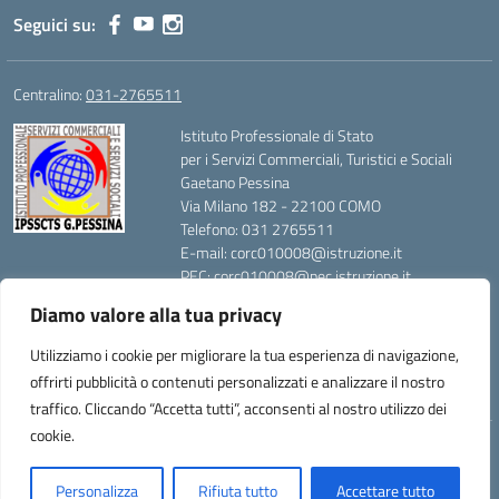
Seguici su:
Centralino:
031-2765511
Istituto Professionale di Stato
per i Servizi Commerciali, Turistici e Sociali
Gaetano Pessina
Via Milano 182 - 22100 COMO
Telefono: 031 2765511
E-mail: corc010008@istruzione.it
PEC: corc010008@pec.istruzione.it
Codice Meccanografico: CORC010008
Diamo valore alla tua privacy
Codice Fiscale: 80014420139
Utilizziamo i cookie per migliorare la tua esperienza di navigazione,
offrirti pubblicità o contenuti personalizzati e analizzare il nostro
traffico. Cliccando “Accetta tutti”, acconsenti al nostro utilizzo dei
cookie.
Idea e progetto di Designers Italia
Personalizza
Rifiuta tutto
Accettare tutto