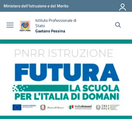
Vai ai contenuti
Vai al menu di navigazione
Vai al footer
Ministero dell'Istruzione e del Merito
Istituto Professionale di
Stato
Gaetano Pessina
— Visita la pagina iniziale della scuola