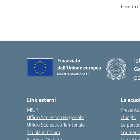
Eccetto d
Is
G
pe
— 
Link esterni
La scuo
MIUR
Presenta
Ufficio Scolastico Regionale
I luoghi
Ufficio Scolastico Territoriale
Le perso
Scuola in Chiaro
I numeri 
Iscrizioni On Line
Le carte 