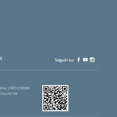
ti
Seguici su:
afico: CORC010008
80014420139