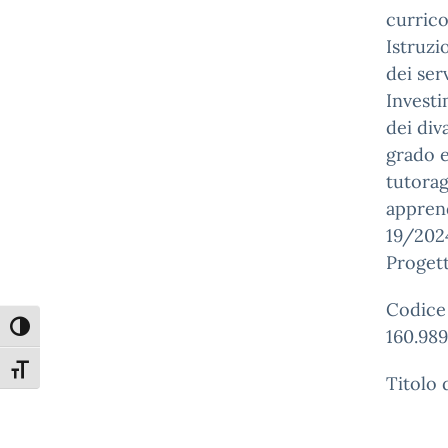
currico
Istruzi
dei serv
Investi
dei div
grado e
tutorag
apprend
19/2024
Proget
Codice
Attiva/disattiva alto contrasto
160.989
Attiva/disattiva dimensione testo
Titolo 