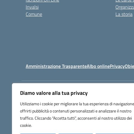
Invalsi
Organizz
Comune
La storia
Amministrazione Trasparente
Albo online
Privacy
Obie
Diamo valore alla tua privacy
Istituto Professionale di Stato
Utilizziamo i cookie per migliorare la tua esperienza di navigazione
per i Servizi Commerciali, Turistici e 
offrirti pubblicità o contenuti personalizzati e analizzare il nostro
Gaetano Pessina
traffico. Cliccando “Accetta tutti”, acconsenti al nostro utilizzo dei
Via Milano 182 - 22100 COMO
cookie.