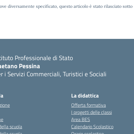
ove diversamente specificato, questo articolo è stato rilasciato sott
tituto Professionale di Stato
aetano Pessina
r i Servizi Commerciali, Turistici e Sociali
Visita la pagina iniziale della scuola
la
La didattica
zione
Offerta formativa
I progetti delle classi
ne
Area BES
della scuola
Calendario Scolastico
della scuola
Orario scolastico