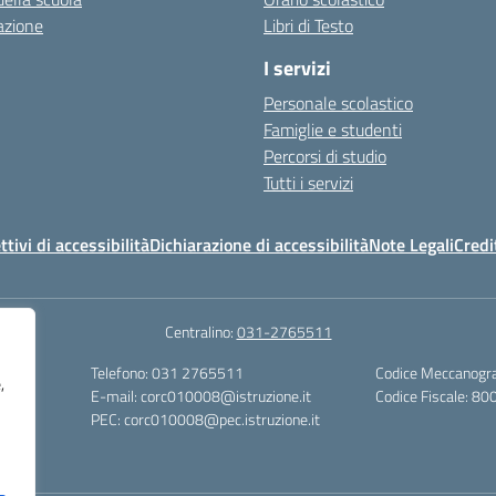
azione
Libri di Testo
I servizi
Personale scolastico
Famiglie e studenti
Percorsi di studio
Tutti i servizi
ttivi di accessibilità
Dichiarazione di accessibilità
Note Legali
Credi
Centralino:
031-2765511
Telefono: 031 2765511
Codice Meccanogr
,
Sociali
E-mail: corc010008@istruzione.it
Codice Fiscale: 
PEC: corc010008@pec.istruzione.it