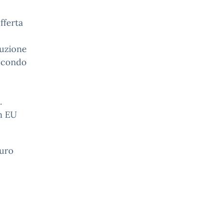
fferta
duzione
secondo
.
n EU
uro