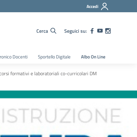
Accedi
Cerca
Seguici su:
tronico Docenti
Sportello Digitale
Albo On Line
orsi formativi e laboratoriali co-curricolari DM