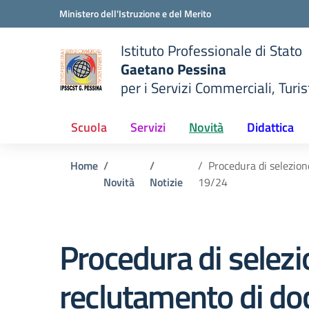
Vai ai contenuti
Vai al menu di navigazione
Vai al footer
Ministero dell'Istruzione e del Merito
Istituto Professionale di Stato
Gaetano Pessina
per i Servizi Commerciali, Turist
— Visita la pagina iniziale del
della scuola
Scuola
Servizi
Novità
Didattica
Home
Procedura di selezione
Novità
Notizie
19/24
Procedura di selezio
reclutamento di do