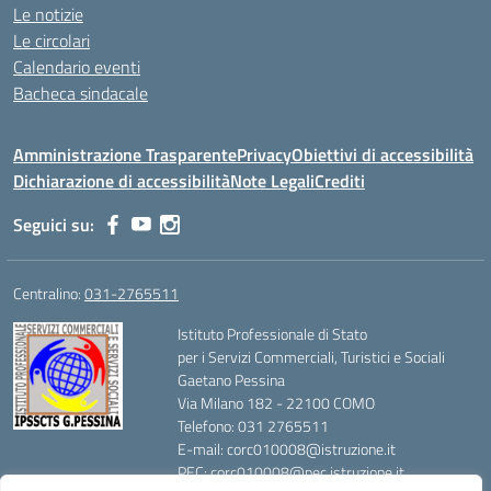
Le notizie
Le circolari
Calendario eventi
Bacheca sindacale
Amministrazione Trasparente
Privacy
Obiettivi di accessibilità
Dichiarazione di accessibilità
Note Legali
Crediti
Seguici su:
Centralino:
031-2765511
Istituto Professionale di Stato
per i Servizi Commerciali, Turistici e Sociali
Gaetano Pessina
Via Milano 182 - 22100 COMO
Telefono: 031 2765511
E-mail: corc010008@istruzione.it
PEC: corc010008@pec.istruzione.it