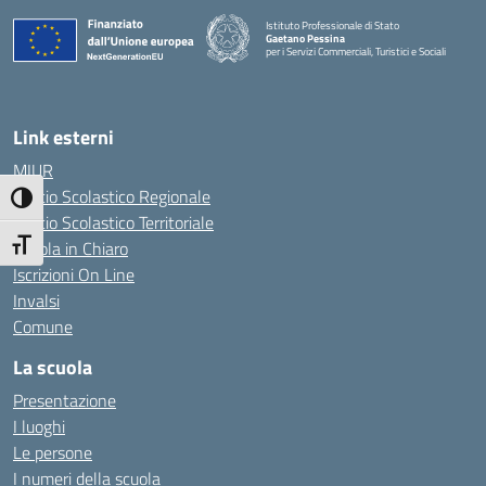
Istituto Professionale di Stato
Gaetano Pessina
per i Servizi Commerciali, Turistici e Sociali
— Visita la pagina iniziale della scuola
Link esterni
MIUR
Ufficio Scolastico Regionale
Attiva/disattiva alto contrasto
Ufficio Scolastico Territoriale
Scuola in Chiaro
Attiva/disattiva dimensione testo
Iscrizioni On Line
Invalsi
Comune
La scuola
Presentazione
I luoghi
Le persone
I numeri della scuola