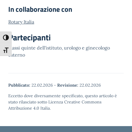
In collaborazione con
Rotary Italia
Partecipanti
Attiva/disattiva alto contrasto
classi quinte dell'istituto, urologo e ginecologo
Attiva/disattiva dimensione testo
esterno
Pubblicato:
22.02.2026
-
Revisione:
22.02.2026
Eccetto dove diversamente specificato, questo articolo è
stato rilasciato sotto Licenza Creative Commons
Attribuzione 4.0 Italia.