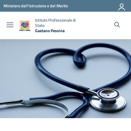
Vai ai contenuti
Vai al menu di navigazione
Vai al footer
Ministero dell'Istruzione e del Merito
Istituto Professionale di
Stato
Gaetano Pessina
— Visita la pagina iniziale della scuola