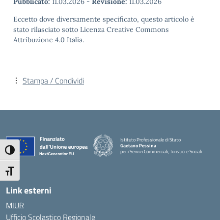
Pubblicato:
11.03.2026
-
Revisione:
11.03.2026
Eccetto dove diversamente specificato, questo articolo è
stato rilasciato sotto Licenza Creative Commons
Attribuzione 4.0 Italia.
Stampa / Condividi
Istituto Professionale di Stato
Gaetano Pessina
Attiva/disattiva alto contrasto
per i Servizi Commerciali, Turistici e Sociali
— Visita la pagina iniziale della scuola
Attiva/disattiva dimensione testo
Link esterni
MIUR
Ufficio Scolastico Regionale