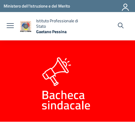
Vai ai contenuti
Vai al menu di navigazione
Vai al footer
Ministero dell'Istruzione e del Merito
Istituto Professionale di
Stato
Gaetano Pessina
— Visita la pagina iniziale della scuola