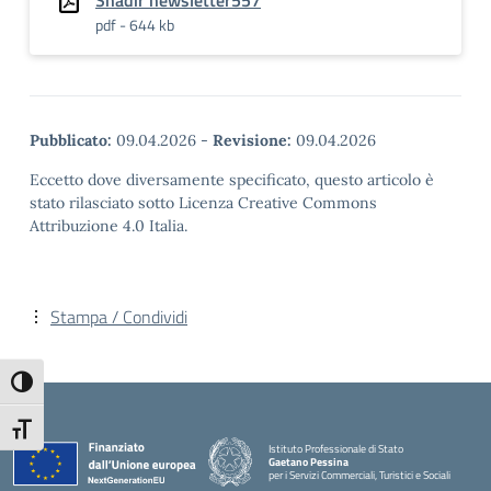
Snadir newsletter557
pdf - 644 kb
Pubblicato:
09.04.2026
-
Revisione:
09.04.2026
Eccetto dove diversamente specificato, questo articolo è
stato rilasciato sotto Licenza Creative Commons
Attribuzione 4.0 Italia.
Stampa / Condividi
Attiva/disattiva alto contrasto
Attiva/disattiva dimensione testo
Istituto Professionale di Stato
Gaetano Pessina
per i Servizi Commerciali, Turistici e Sociali
— Visita la pagina iniziale della scuola