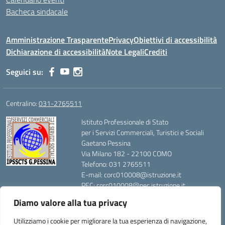
Bacheca sindacale
Amministrazione Trasparente
Privacy
Obiettivi di accessibilità
Dichiarazione di accessibilità
Note Legali
Crediti
Seguici su:
Centralino:
031-2765511
Istituto Professionale di Stato
per i Servizi Commerciali, Turistici e Sociali
Gaetano Pessina
Via Milano 182 - 22100 COMO
Telefono: 031 2765511
E-mail: corc010008@istruzione.it
PEC: corc010008@pec.istruzione.it
Codice Meccanografico: CORC010008
Diamo valore alla tua privacy
Codice Fiscale: 80014420139
Utilizziamo i cookie per migliorare la tua esperienza di navigazione,