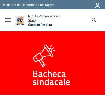
Vai ai contenuti
Vai al menu di navigazione
Vai al footer
Ministero dell'Istruzione e del Merito
Istituto Professionale di
Stato
Gaetano Pessina
— Visita la pagina iniziale della scuola