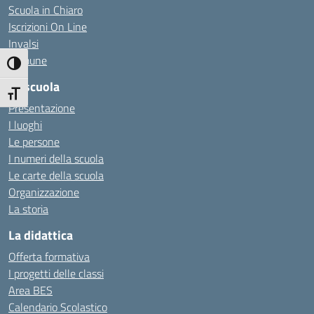
Scuola in Chiaro
Iscrizioni On Line
Invalsi
Comune
Attiva/disattiva alto contrasto
La scuola
Attiva/disattiva dimensione testo
Presentazione
I luoghi
Le persone
I numeri della scuola
Le carte della scuola
Organizzazione
La storia
La didattica
Offerta formativa
I progetti delle classi
Area BES
Calendario Scolastico