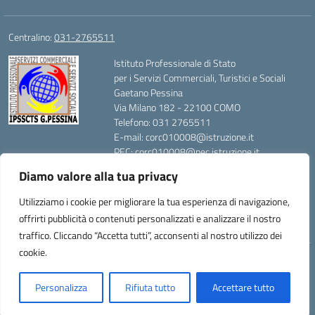
Centralino:
031-2765511
Istituto Professionale di Stato
per i Servizi Commerciali, Turistici e Sociali
Gaetano Pessina
Via Milano 182 - 22100 COMO
Telefono: 031 2765511
E-mail: corc010008@istruzione.it
PEC: corc010008@pec.istruzione.it
Codice Meccanografico: CORC010008
Diamo valore alla tua privacy
Codice Fiscale: 80014420139
Utilizziamo i cookie per migliorare la tua esperienza di navigazione,
offrirti pubblicità o contenuti personalizzati e analizzare il nostro
traffico. Cliccando “Accetta tutti”, acconsenti al nostro utilizzo dei
cookie.
Idea e progetto di Designers Italia
Personalizza
Rifiuta tutto
Accettare tutto