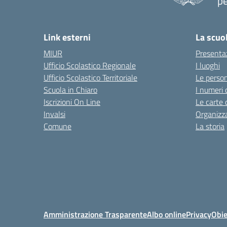
pe
— 
Link esterni
La scuo
MIUR
Presenta
Ufficio Scolastico Regionale
I luoghi
Ufficio Scolastico Territoriale
Le perso
Scuola in Chiaro
I numeri 
Iscrizioni On Line
Le carte 
Invalsi
Organizz
Comune
La storia
Amministrazione Trasparente
Albo online
Privacy
Obie