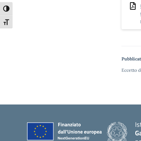
Attiva/disattiva alto contrasto
Attiva/disattiva dimensione testo
Pubblicat
Eccetto d
Is
G