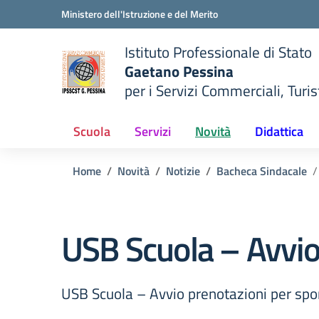
Vai ai contenuti
Vai al menu di navigazione
Vai al footer
Ministero dell'Istruzione e del Merito
Istituto Professionale di Stato
Gaetano Pessina
per i Servizi Commerciali, Turist
— Visita la pagina iniziale del
della scuola
Scuola
Servizi
Novità
Didattica
Home
Novità
Notizie
Bacheca Sindacale
USB Scuola – Avvio
USB Scuola – Avvio prenotazioni per spo