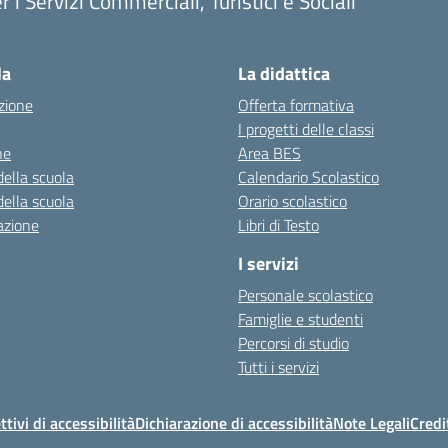
r i Servizi Commerciali, Turistici e Sociali
Visita la pagina iniziale della scuola
la
La didattica
zione
Offerta formativa
I progetti delle classi
ne
Area BES
della scuola
Calendario Scolastico
della scuola
Orario scolastico
azione
Libri di Testo
I servizi
Personale scolastico
Famiglie e studenti
Percorsi di studio
Tutti i servizi
ttivi di accessibilità
Dichiarazione di accessibilità
Note Legali
Credi