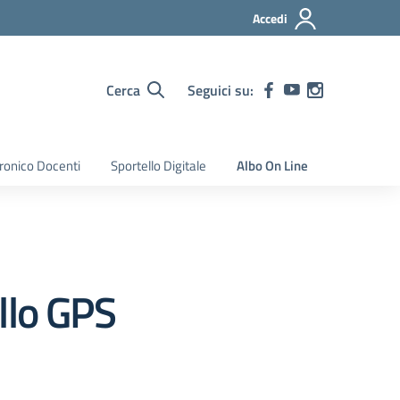
Accedi
Cerca
Seguici su:
tronico Docenti
Sportello Digitale
Albo On Line
llo GPS