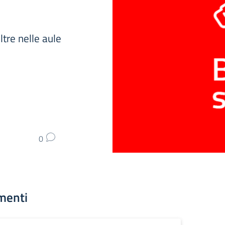
ltre nelle aule
0
menti