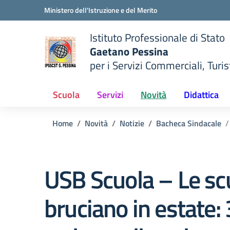
Vai ai contenuti
Vai al menu di navigazione
Vai al footer
Ministero dell'Istruzione e del Merito
Istituto Professionale di Stato
Gaetano Pessina
per i Servizi Commerciali, Turist
— Visita la pagina iniziale del
della scuola
Scuola
Servizi
Novità
Didattica
Home
Novità
Notizie
Bacheca Sindacale
USB Scuola – Le sc
bruciano in estate: 