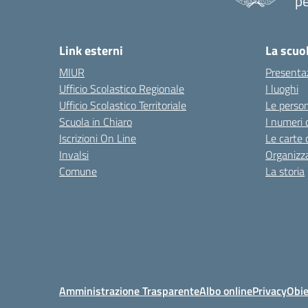
pe
— 
Link esterni
La scuo
MIUR
Presenta
Ufficio Scolastico Regionale
I luoghi
Ufficio Scolastico Territoriale
Le perso
Scuola in Chiaro
I numeri 
Iscrizioni On Line
Le carte 
Invalsi
Organizz
Comune
La storia
Amministrazione Trasparente
Albo online
Privacy
Obie