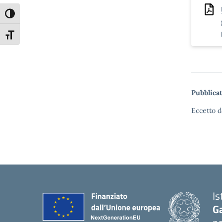
Attiva/disattiva alto contrasto
Attiva/disattiva dimensione testo
Pubblicat
Eccetto d
Is
G