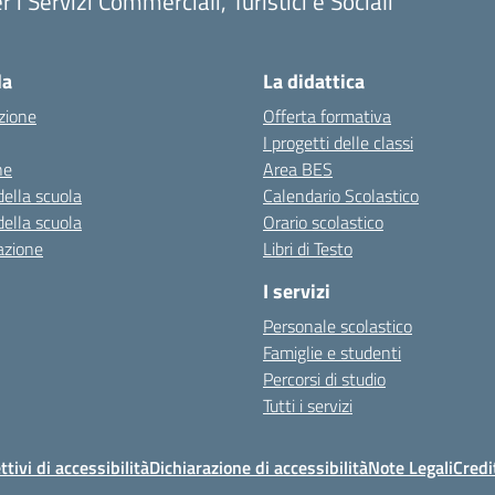
r i Servizi Commerciali, Turistici e Sociali
Visita la pagina iniziale della scuola
la
La didattica
zione
Offerta formativa
I progetti delle classi
ne
Area BES
della scuola
Calendario Scolastico
della scuola
Orario scolastico
azione
Libri di Testo
I servizi
Personale scolastico
Famiglie e studenti
Percorsi di studio
Tutti i servizi
ttivi di accessibilità
Dichiarazione di accessibilità
Note Legali
Credi