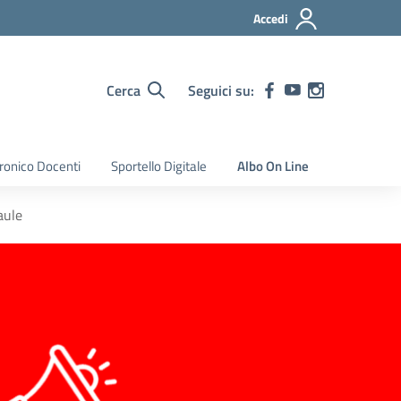
Accedi
Cerca
Seguici su:
tronico Docenti
Sportello Digitale
Albo On Line
aule