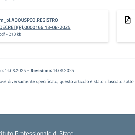
m_pi.AOOUSPCO.REGISTRO
DECRETI(R).0000166.13-08-2025
pdf - 213 kb
o:
14.08.2025
-
Revisione:
14.08.2025
ove diversamente specificato, questo articolo è stato rilasciato sott
tituto Professionale di Stato