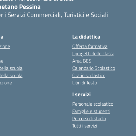
aetano Pessina
r i Servizi Commerciali, Turistici e Sociali
Visita la pagina iniziale della scuola
la
La didattica
zione
Offerta formativa
I progetti delle classi
ne
Area BES
della scuola
Calendario Scolastico
della scuola
Orario scolastico
azione
Libri di Testo
I servizi
Personale scolastico
Famiglie e studenti
Percorsi di studio
Tutti i servizi