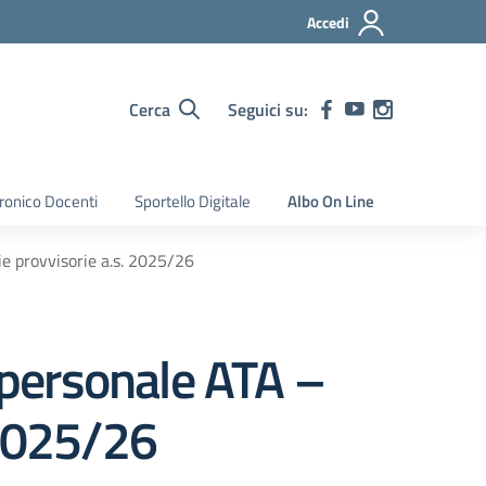
Accedi
Cerca
Seguici su:
tronico Docenti
Sportello Digitale
Albo On Line
ie provvisorie a.s. 2025/26
l personale ATA –
 2025/26