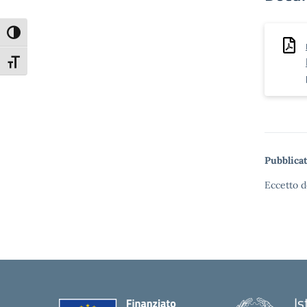
Attiva/disattiva alto contrasto
Attiva/disattiva dimensione testo
Pubblicat
Eccetto d
Is