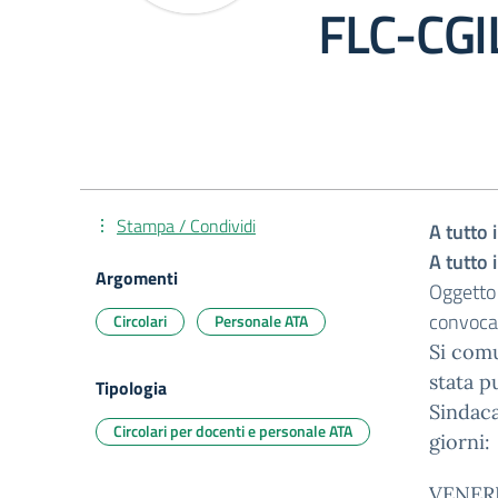
FLC-CGI
Stampa / Condividi
A tutto 
A tutto 
Argomenti
Oggetto
convoca
Circolari
Personale ATA
Si com
stata p
Tipologia
Sindaca
Circolari per docenti e personale ATA
giorni:
VENERDI