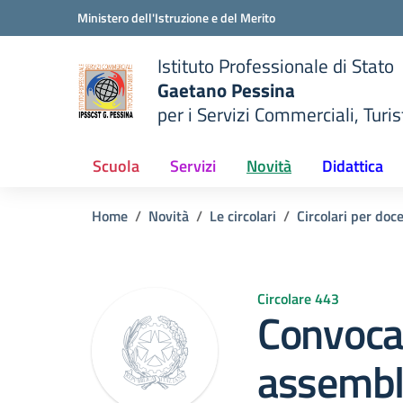
Vai ai contenuti
Vai al menu di navigazione
Vai al footer
Ministero dell'Istruzione e del Merito
Istituto Professionale di Stato
Gaetano Pessina
per i Servizi Commerciali, Turist
— Visita la pagina iniziale del
della scuola
Scuola
Servizi
Novità
Didattica
Home
Novità
Le circolari
Circolari per doc
Circolare 443
Convoca
assembl