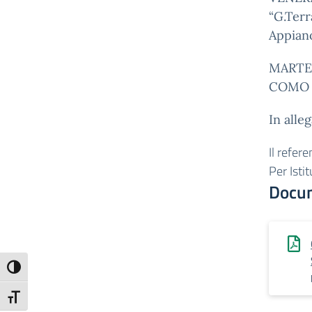
“G.Terr
Appian
MARTEDI
COMO C
In alle
Il refer
Per Isti
Docu
Attiva/disattiva alto contrasto
Attiva/disattiva dimensione testo