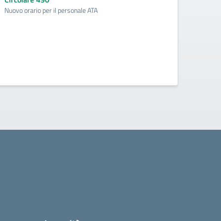
Nuovo orario per il personale ATA
Procedu
docenti
formati