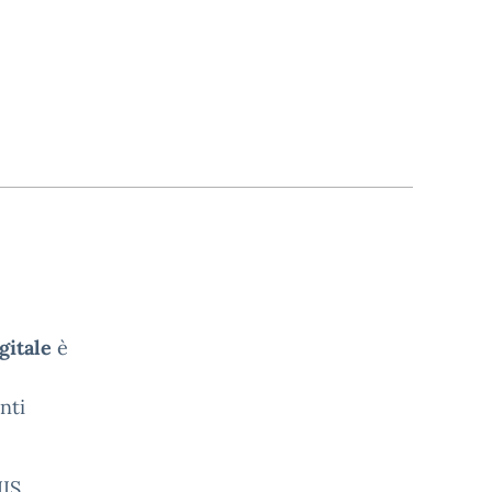
igitale
è
nti
IIS