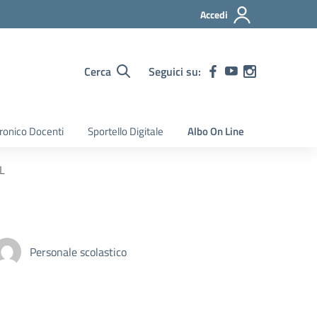
Accedi
Cerca
Seguici su:
tronico Docenti
Sportello Digitale
Albo On Line
L
Personale scolastico