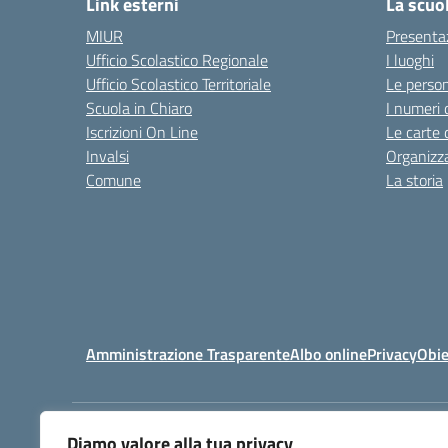
Link esterni
La scuo
MIUR
Presenta
Ufficio Scolastico Regionale
I luoghi
Ufficio Scolastico Territoriale
Le perso
Scuola in Chiaro
I numeri 
Iscrizioni On Line
Le carte 
Invalsi
Organizz
Comune
La storia
Amministrazione Trasparente
Albo online
Privacy
Obie
Diamo valore alla tua privacy