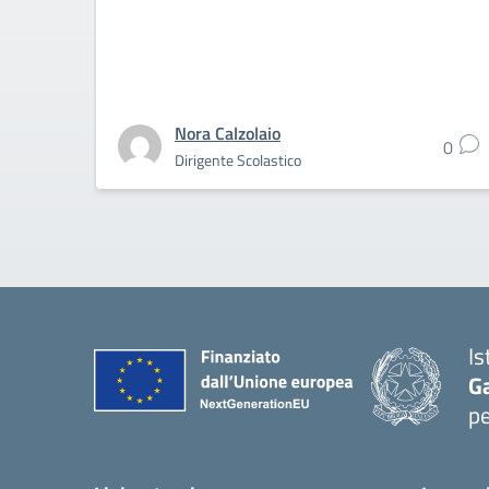
Nora Calzolaio
0
Dirigente Scolastico
Is
G
pe
— 