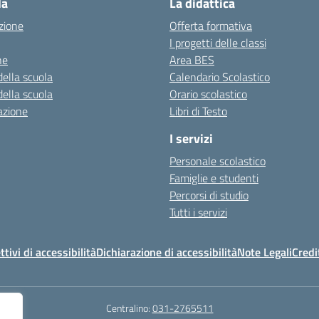
la
La didattica
zione
Offerta formativa
I progetti delle classi
ne
Area BES
della scuola
Calendario Scolastico
della scuola
Orario scolastico
azione
Libri di Testo
I servizi
Personale scolastico
Famiglie e studenti
Percorsi di studio
Tutti i servizi
ttivi di accessibilità
Dichiarazione di accessibilità
Note Legali
Credi
Centralino:
031-2765511