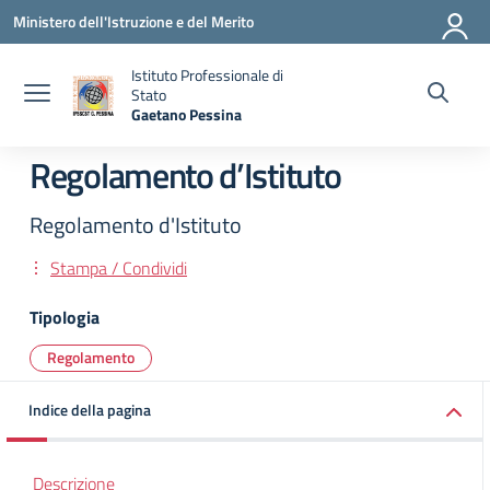
Vai ai contenuti
Vai al menu di navigazione
Vai al footer
Ministero dell'Istruzione e del Merito
Istituto Professionale di
Stato
Gaetano Pessina
— Visita la pagina iniziale della scuola
Regolamento d’Istituto
Regolamento d'Istituto
Stampa / Condividi
Tipologia
Regolamento
Indice della pagina
Descrizione