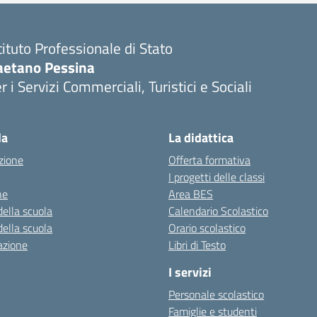
tituto Professionale di Stato
aetano Pessina
r i Servizi Commerciali, Turistici e Sociali
Visita la pagina iniziale della scuola
la
La didattica
zione
Offerta formativa
I progetti delle classi
ne
Area BES
della scuola
Calendario Scolastico
della scuola
Orario scolastico
azione
Libri di Testo
I servizi
Personale scolastico
Famiglie e studenti