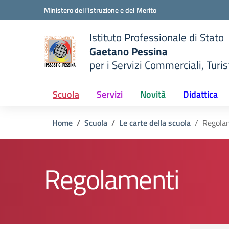
Vai ai contenuti
Vai al menu di navigazione
Vai al footer
Ministero dell'Istruzione e del Merito
Istituto Professionale di Stato
Gaetano Pessina
per i Servizi Commerciali, Turist
— Visita la pagina iniziale del
della scuola
Scuola
Servizi
Novità
Didattica
Home
Scuola
Le carte della scuola
Regola
Regolamenti