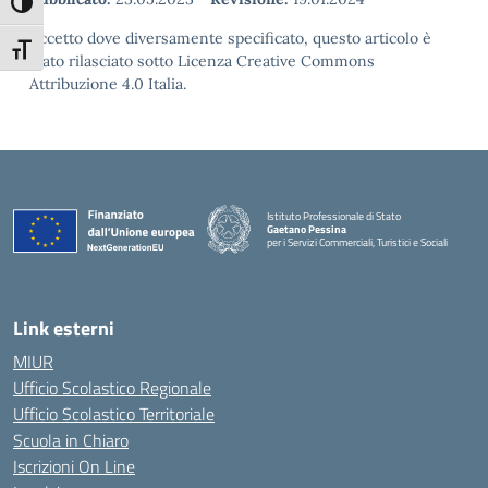
Attiva/disattiva alto contrasto
Eccetto dove diversamente specificato, questo articolo è
Attiva/disattiva dimensione testo
stato rilasciato sotto Licenza Creative Commons
Attribuzione 4.0 Italia.
Istituto Professionale di Stato
Gaetano Pessina
per i Servizi Commerciali, Turistici e Sociali
— Visita la pagina iniziale della scuola
Link esterni
MIUR
Ufficio Scolastico Regionale
Ufficio Scolastico Territoriale
Scuola in Chiaro
Iscrizioni On Line