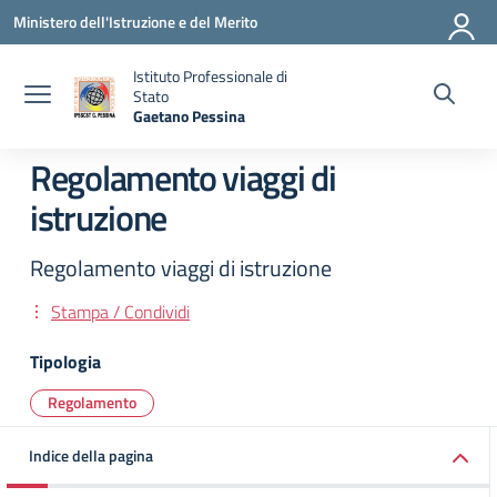
Vai ai contenuti
Vai al menu di navigazione
Vai al footer
Ministero dell'Istruzione e del Merito
Istituto Professionale di
Stato
Gaetano Pessina
— Visita la pagina iniziale della scuola
Regolamento viaggi di
istruzione
Regolamento viaggi di istruzione
Stampa / Condividi
Tipologia
Regolamento
Indice della pagina